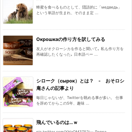
蜂蜜を食べるものとして、隠語的に「медведь」
という単語が生まれ、そのまま定 ...
Окрошкаの作り方を訳してみる
友人がオクローシカを作ると聞いて｡ 私も作り方を
再確認したくなった｡ 日本語ペー ...
シローク（сырок）とは？ - おそロシ
庵さんの記事より
毎日じゃないが、Twitterを眺める事が多い。 仕事
を辞めてからこの5年、趣味 ...
飛んでいるのは…ｗ
pic.twitter.com/YHaQM3Z52j— Лепра ...