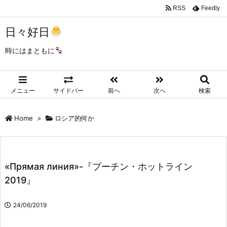
RSS
Feedly
日々好日
時にはまともに
メニュー
サイドバー
前へ
次へ
検索
Home
>
ロシア的何か
«Прямая линия»-『プーチン・ホットライン
2019』
24/06/2019