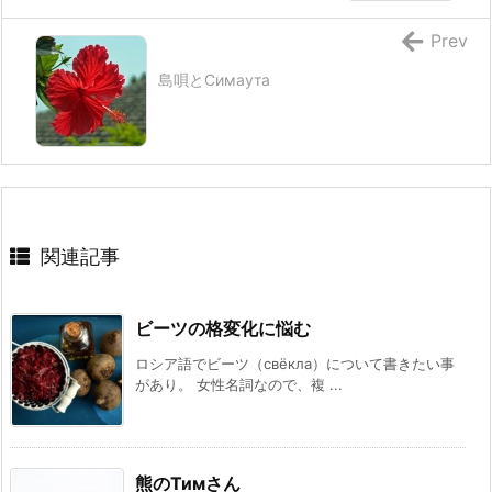
Prev
島唄とСимаута
関連記事
ビーツの格変化に悩む
ロシア語でビーツ（свёкла）について書きたい事
があり。 女性名詞なので、複 ...
熊のТимさん