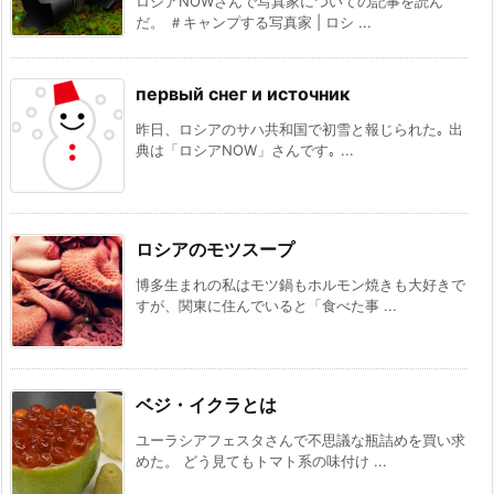
ロシアNOWさんで写真家についての記事を読ん
だ。 ＃キャンプする写真家 | ロシ ...
первый снег и источник
昨日、ロシアのサハ共和国で初雪と報じられた｡ 出
典は「ロシアNOW」さんです｡ ...
ロシアのモツスープ
博多生まれの私はモツ鍋もホルモン焼きも大好きで
すが、関東に住んでいると「食べた事 ...
ベジ・イクラとは
ユーラシアフェスタさんで不思議な瓶詰めを買い求
めた。 どう見てもトマト系の味付け ...