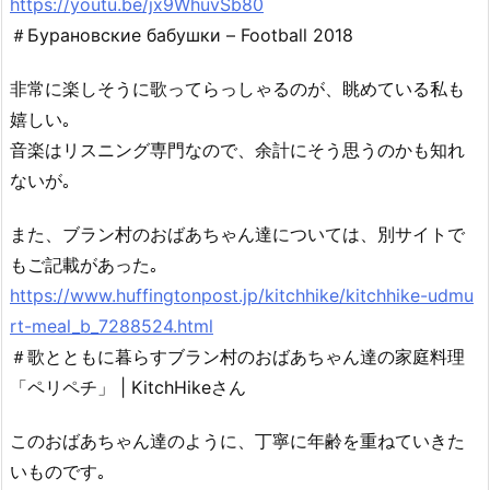
https://youtu.be/jx9WhuvSb80
＃Бурановские бабушки – Football 2018
非常に楽しそうに歌ってらっしゃるのが、眺めている私も
嬉しい｡
音楽はリスニング専門なので、余計にそう思うのかも知れ
ないが｡
また、ブラン村のおばあちゃん達については、別サイトで
もご記載があった｡
https://www.huffingtonpost.jp/kitchhike/kitchhike-udmu
rt-meal_b_7288524.html
＃歌とともに暮らすブラン村のおばあちゃん達の家庭料理
「ペリペチ」 | KitchHikeさん
このおばあちゃん達のように、丁寧に年齢を重ねていきた
いものです｡