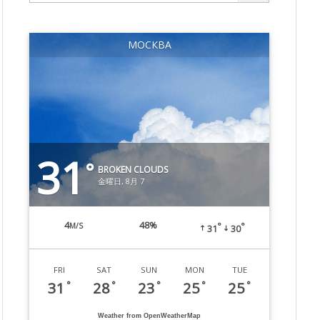
МОСКВА
31
°
BROKEN CLOUDS
金曜日, 8月 7
4
48%
M/S
°
°
31
30
FRI
SAT
SUN
MON
TUE
31
28
23
25
25
°
°
°
°
°
Weather from OpenWeatherMap