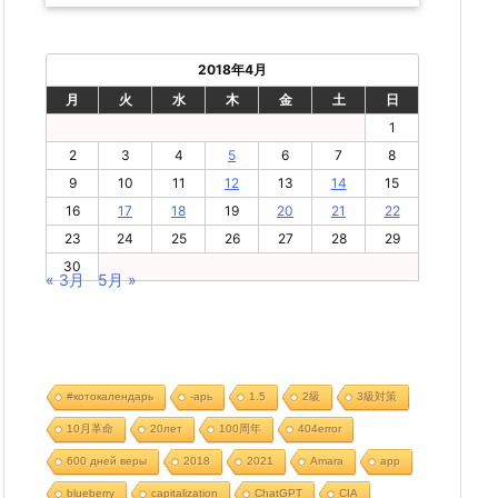
2018年4月
月
火
水
木
金
土
日
1
2
3
4
5
6
7
8
9
10
11
12
13
14
15
16
17
18
19
20
21
22
23
24
25
26
27
28
29
30
« 3月
5月 »
#котокалендарь
-арь
1.5
2級
3級対策
10月革命
20лет
100周年
404error
600 дней веры
2018
2021
Amara
app
blueberry
capitalization
ChatGPT
CIA