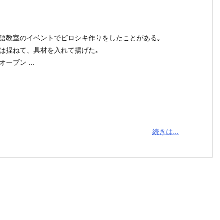
語教室のイベントでピロシキ作りをしたことがある｡
は捏ねて、具材を入れて揚げた｡
ーブン ...
続きは…