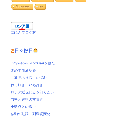
Clozemaster
cуп
にほんブログ村
日々好日
Служебный романを観た
改めて血液型を
「新年の挨拶」に悩む
ねこ好き・いぬ好き
ロシア近現代史を知りたい
与格と造格の前置詞
小数点との戦い
移動の動詞・副動詞変化