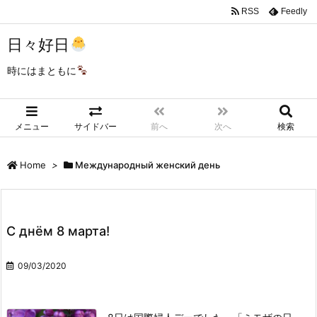
RSS
Feedly
日々好日
時にはまともに
メニュー
サイドバー
前へ
次へ
検索
Home
>
Международный женский день
С днём 8 марта!
09/03/2020