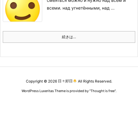
смеяться можно и нужно над всем и
всеми. над угнетёнными, над ...
続きは…
Copyright ©
2026
日々好日
All Rights Reserved.
WordPress Luxeritas Theme is provided by "
Thought is free
".