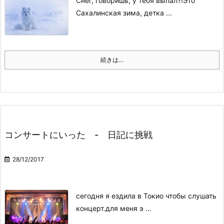
Снег, говоришь, у тебя выпал?!
Это
Сахалинская зима, детка ...
続きは…
コンサートにいった - 日記に挑戦
28/12/2017
сегодня я ездила в Токио чтобы слушать
концерт.
для меня э ...