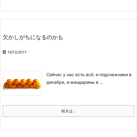
欠かしがちになるのかも
15/12/2017
Сейчас у нас есть всё: и подснежники в
декабре, и мандарины в ...
続きは…