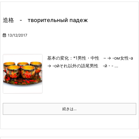
造格 - творительный падеж
13/12/2017
基本の変化：*1
男性・中性 – → -ом
女性-а
→ -ой
それ以外の語尾
男性 -й・- ...
続きは…