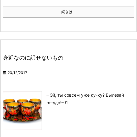
続きは…
身近なのに訳せないもの
20/12/2017
– Эй, ты совсем уже ку-ку? Вылезай
оттуда!
– Я ...