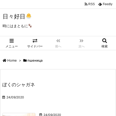
RSS
Feedly
日々好日
時にはまともに
メニュー
サイドバー
前へ
次へ
検索
Home
>
пшеница
ぼくのシャガネ
24/09/2020
24/09/2020