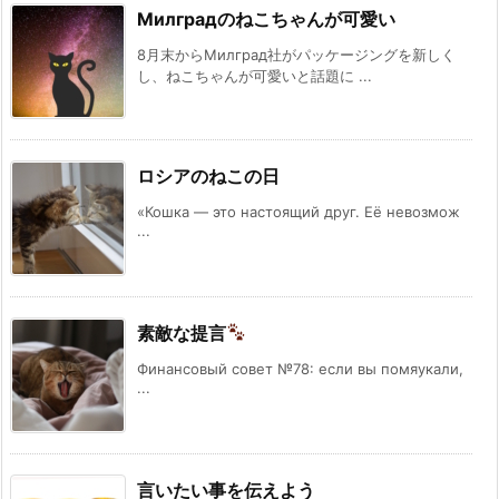
Милградのねこちゃんが可愛い
8月末からМилград社がパッケージングを新しく
し、ねこちゃんが可愛いと話題に ...
ロシアのねこの日
«Кошка — это настоящий друг. Её невозмож
...
素敵な提言
Финансовый совет №78: если вы помяукали,
...
言いたい事を伝えよう