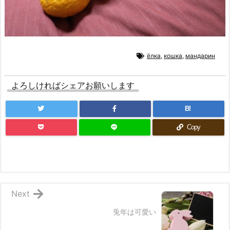
ёлка
,
кошка
,
мандарин
よろしければシェアお願いします
B!
Copy
Next
兎年は可愛い