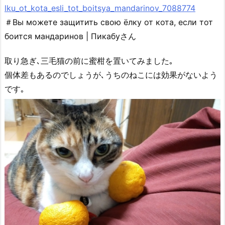
lku_ot_kota_esli_tot_boitsya_mandarinov_7088774
＃Вы можете защитить свою ёлку от кота, если тот
боится мандаринов | Пикабуさん
取り急ぎ､三毛猫の前に蜜柑を置いてみました｡
個体差もあるのでしょうが､うちのねこには効果がないよう
です｡