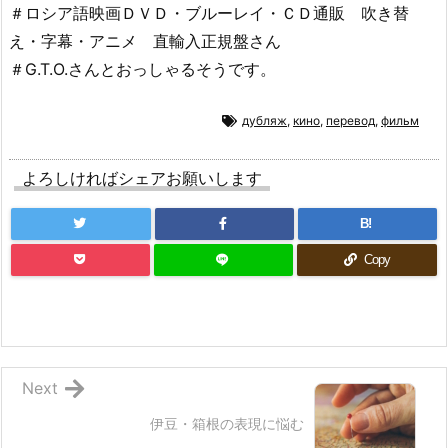
＃ロシア語映画ＤＶＤ・ブルーレイ・ＣＤ通販 吹き替
え・字幕・アニメ 直輸入正規盤さん
＃G.T.O.さんとおっしゃるそうです。
дубляж
,
кино
,
перевод
,
фильм
よろしければシェアお願いします
B!
Copy
Next
伊豆・箱根の表現に悩む