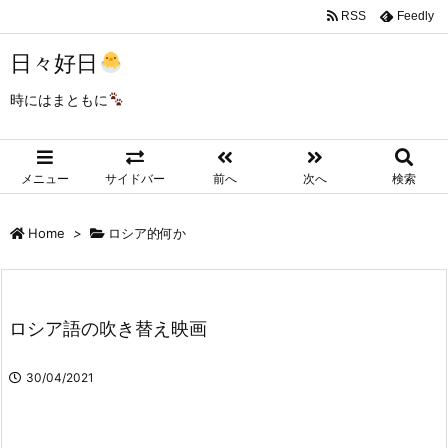
RSS
Feedly
日々好日
時にはまともに
メニュー
サイドバー
前へ
次へ
検索
Home
>
ロシア的何か
ロシア語の吹き替え映画
30/04/2021