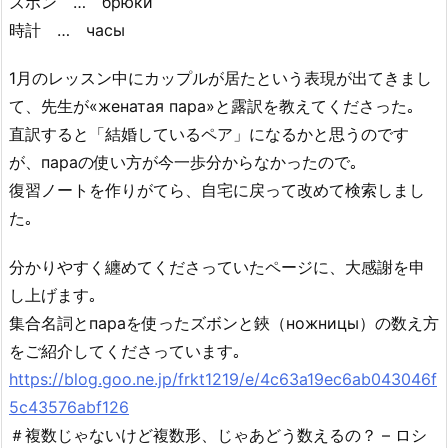
ズボン … брюки
時計 … часы
1月のレッスン中にカップルが居たという表現が出てきまし
て、先生が«женатая пара»と露訳を教えてくださった｡
直訳すると「結婚しているペア」になるかと思うのです
が、параの使い方が今一歩分からなかったので｡
復習ノートを作りがてら、自宅に戻って改めて検索しまし
た｡
分かりやすく纏めてくださっていたページに、大感謝を申
し上げます｡
集合名詞とпараを使ったズボンと鋏（ножницы）の数え方
をご紹介してくださっています｡
https://blog.goo.ne.jp/frkt1219/e/4c63a19ec6ab043046f
5c43576abf126
＃複数じゃないけど複数形、じゃあどう数えるの？ – ロシ