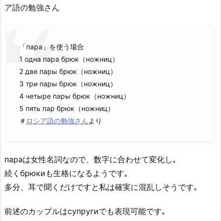
ア語の勉強さん
「пара」を使う場合
1 одна пара брюк（ножниц）
2 две пары брюк（ножниц）
3 три пары брюк（ножниц）
4 четыре пары брюк（ножниц）
5 пять пар брюк（ножниц）
＃
ロシア語の勉強さん
より
параは女性名詞なので、数字に合わせて変化し｡
続くбрюкиも生格になるようです｡
多分、耳で聞くだけですと私は確実に混乱しそうです｡
前述のカップルはсупругиでも表現可能です｡