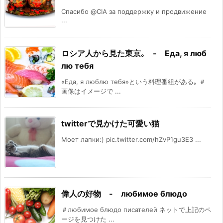
Спасибо @CIA за поддержку и продвижение
...
ロシア人から見た東京｡ - Еда, я люб
лю тебя
«Еда, я люблю тебя»という料理番組がある｡ ＃
画像はイメージで ...
twitterで見かけた可愛い猫
Моет лапки:) pic.twitter.com/hZvP1gu3E3 ...
偉人の好物 - любимое блюдо
＃любимое блюдо писателей ネットで上記のペ
ージを見つけた ...