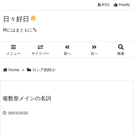
RSS
Feedly
日々好日
時にはまともに
メニュー
サイドバー
前へ
次へ
検索
Home
>
ロシア的何か
複数形メインの名詞
26/03/2020