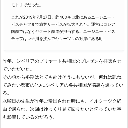
モトまでだった。
これが2019年7月27日、約400キロ北にあるニージニー・
ビスチャフまで旅客サービスが拡大された。運営はロシア
国鉄ではなくヤクート鉄道が担当する。ニージニー・ビス
チャフはレナ川を挟んでヤクーツクの対岸にある町。
昨年、シベリアのブリヤート共和国のプレゼンを拝聴させ
ていただいた。
その頃から冬期はとても赴けそうにもないが、何れは訊ね
てみたい都市の1つにシベリアの各共和国が脳裏を過ってい
る。
水曜日の先生が昨年ご帰国された時にも、イルクーツク経
由で戻られ、次回はゆっくり見て回りたいと仰っていた事
も影響しているのだろう。