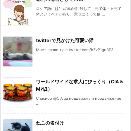
ロシア語には1つの動詞に対して、完了体・不完了
体というペアがあり、意味によって使 ...
twitterで見かけた可愛い猫
Моет лапки:) pic.twitter.com/hZvP1gu3E3 ...
ワールドワイドな求人にびっくり（CIA＆
МИД）
Спасибо @CIA за поддержку и продвижение
...
ねこの名付け