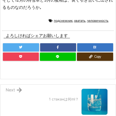
そして12月の待雪草と3月の蜜柑は、良く引き合いに出され
るものなのだろうか｡
подснежник
,
хватать
,
человечность
よろしければシェアお願いします
B!
Copy
Next
1 стаканは何ml？