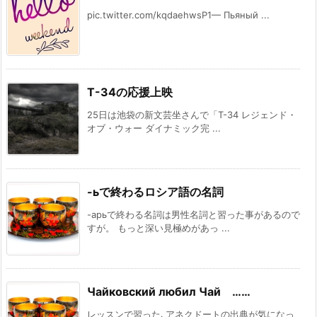
pic.twitter.com/kqdaehwsP1— Пьяный ...
Т-34の応援上映
25日は池袋の新文芸坐さんで「T-34 レジェンド・
オブ・ウォー ダイナミック完 ...
-ьで終わるロシア語の名詞
-арьで終わる名詞は男性名詞と習った事があるので
すが。 もっと深い見極めがあっ ...
Чайковский любил Чай ……
レッスンで習った､アネクドートの出典が気になっ