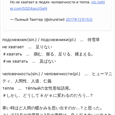
Но не хватает в людях человечности и тепла.
pic.twitt
er.com/SQD4apzGwN
— Пьяный Твиттер (@drunktwi)
2017年12月15日
подснежник(sin.) / подснежники(pl.) … 待雪草
не хватает … 足りない
＃хватать … 掴む、握る、足りる、捕まえる｡
＃не хватать … 及ばない
человечность(sin.) / человечности(pl.) … ヒューマニ
ティ、人間性、人道、仁義
тепла … тёплыйの女性形短語尾｡
＃しかし、どうして ё が е に変わるのだろう…？
寒い時ほど人間の暖かみを思い出すのか…？と思った｡