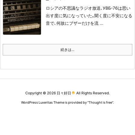
ロシアの不思議なラジオ放送､УВБ-76は思い
出す度に気になっていた｡
聞く度に不安になる
音で､何故にブザーだけを流 ...
続きは…
Copyright ©
2026
日々好日
All Rights Reserved.
WordPress Luxeritas Theme is provided by "
Thought is free
".