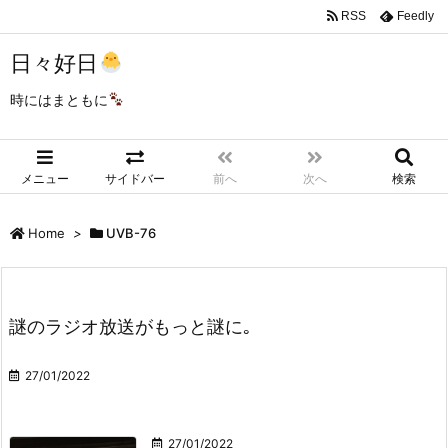
RSS
Feedly
日々好日
時にはまともに
メニュー
サイドバー
前へ
次へ
検索
Home
>
UVB-76
謎のラジオ放送がもっと謎に｡
27/01/2022
27/01/2022