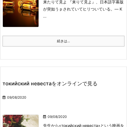
来たりて見よ
『来りて見よ』、日本語字幕版
が突如うｐされていてヒリついている。
— K
...
続きは…
токийский невестаをオンラインで見る
09/08/2020
09/08/2020
先生から«токийский невеста»という映画を