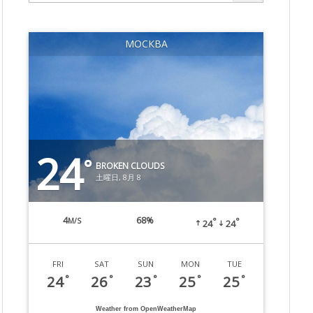
МОСКВА
24
°
BROKEN CLOUDS
土曜日, 8月 8
4
68%
M/S
°
°
24
24
FRI
SAT
SUN
MON
TUE
24
26
23
25
25
°
°
°
°
°
Weather from OpenWeatherMap