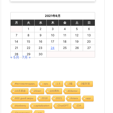
2021年6月
月
火
水
木
金
土
日
1
2
3
4
5
6
7
8
9
10
11
12
13
14
15
16
17
18
19
20
21
22
23
24
25
26
27
28
29
30
« 5月
7月 »
#котокалендарь
-арь
1.5
2級
3級対策
10月革命
20лет
100周年
404error
600 дней веры
2018
2021
Amara
app
blueberry
capitalization
ChatGPT
CIA
Clozemaster
cуп