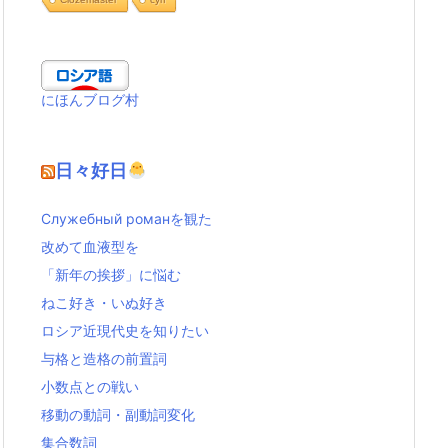
にほんブログ村
日々好日
Служебный романを観た
改めて血液型を
「新年の挨拶」に悩む
ねこ好き・いぬ好き
ロシア近現代史を知りたい
与格と造格の前置詞
小数点との戦い
移動の動詞・副動詞変化
集合数詞