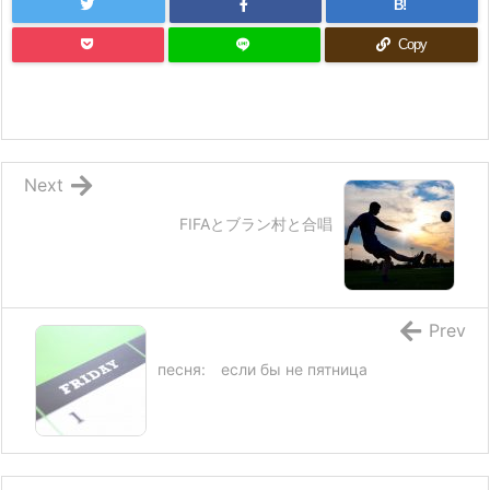
B!
Copy
Next
FIFAとブラン村と合唱
Prev
песня: если бы не пятница