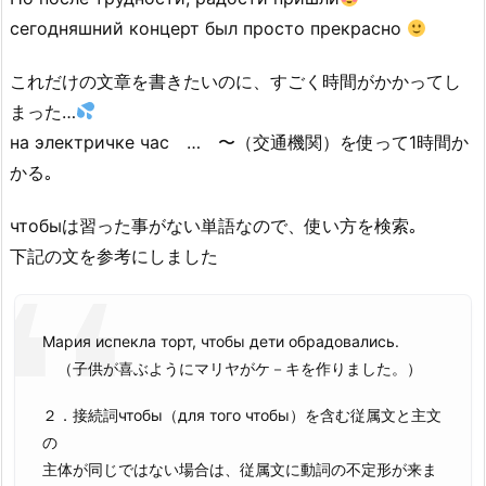
сегодняшний концерт был просто прекрасно
これだけの文章を書きたいのに、すごく時間がかかってし
まった…
на электричке час … 〜（交通機関）を使って1時間か
かる｡
чтобыは習った事がない単語なので、使い方を検索｡
下記の文を参考にしました
Мария испекла торт, чтобы дети обрадовались.
（子供が喜ぶようにマリヤがケ－キを作りました。）
２．接続詞чтобы（для того чтобы）を含む従属文と主文
の
主体が同じではない場合は、従属文に動詞の不定形が来ま