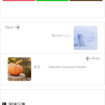
Next
雪のサハリン
Prev
冬至 - Зимнее солнцестояние
関連記事