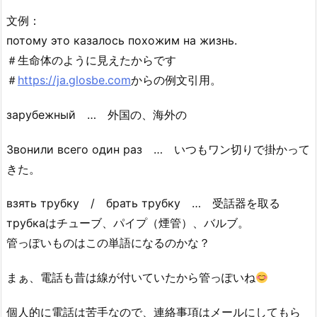
文例：
потому это казалось похожим на жизнь.
＃生命体のように見えたからです
＃
https://ja.glosbe.com
からの例文引用。
зарубежный … 外国の、海外の
Звонили всего один раз … いつもワン切りで掛かって
きた。
взять трубку / брать трубку … 受話器を取る
трубкаはチューブ、パイプ（煙管）、バルブ。
管っぽいものはこの単語になるのかな？
まぁ、電話も昔は線が付いていたから管っぽいね
個人的に電話は苦手なので、連絡事項はメールにしてもら