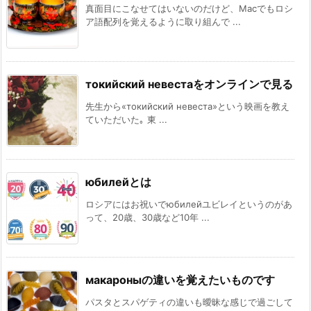
真面目にこなせてはいないのだけど、Macでもロシ
ア語配列を覚えるように取り組んで ...
токийский невестаをオンラインで見る
先生から«токийский невеста»という映画を教え
ていただいた｡ 東 ...
юбилейとは
ロシアにはお祝いでюбилейユビレイというのがあ
って、20歳、30歳など10年 ...
макароныの違いを覚えたいものです
パスタとスパゲティの違いも曖昧な感じで過ごして