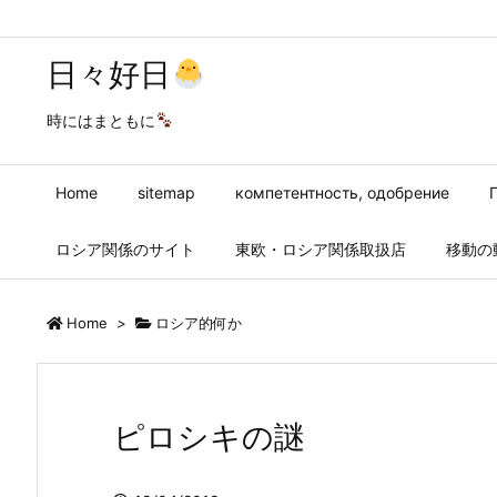
日々好日
時にはまともに
Home
sitemap
компетентность, одобрение
ロシア関係のサイト
東欧・ロシア関係取扱店
移動の
Home
>
ロシア的何か
ピロシキの謎