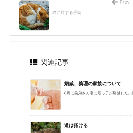
Prev
猫に対する手続
関連記事
姻戚、義理の家族について
8月に義弟さん宅に甥っ子が爆誕した｡ 
道は拓ける