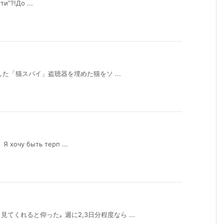
и”?!До ...
発した「猫スパイ」盗聴器を埋めた猫をソ ...
очу быть терп ...
くれると仰った｡ 週に2,3日分程度なら ...