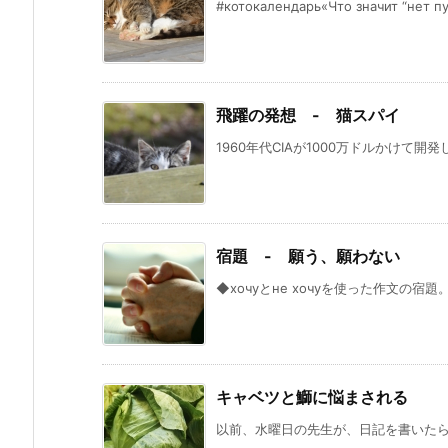
#котокалендарь«Что значит “нет пут
飛躍の発想 - 猫スパイ
1960年代CIAが1000万ドルかけて開
宿題 - 願う、願わない
◆хочуとне хочуを使った作文の宿題。 Я х
キャベツと鰤に悩まされる
以前、水曜日の先生が、日記を書いたら見て