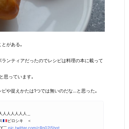
とがある｡
ボランティアだったのでレシピは料理の本に載って
と思っています｡
ピや捉えかたは1つでは無いのだな…と思った｡
人人人人人人人＿
ス
ピロシキ ＜
Y^Y￣
pic.twitter.com/cRn02I5hqt