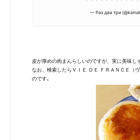
— Раз два три (@kamat
皮が厚めの肉まんらしいのですが、実に美味しそ
なお、検索したらＶＩＥ ＤＥ ＦＲＡＮＣＥ（
のです｡