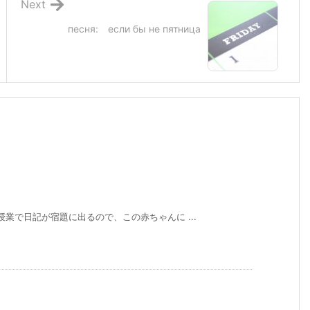
Next
песня: если бы не пятница
授業で日記が宿題に出るので、この赤ちゃんに ...