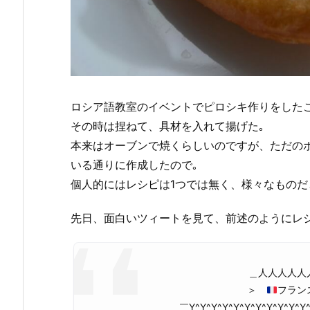
ロシア語教室のイベントでピロシキ作りをしたこ
その時は捏ねて、具材を入れて揚げた｡
本来はオーブンで焼くらしいのですが、ただの
いる通りに作成したので｡
個人的にはレシピは1つでは無く、様々なものだ
先日、面白いツィートを見て、前述のようにレシ
＿人人人人人
＞
フラン
￣Y^Y^Y^Y^Y^Y^Y^Y^Y^Y^