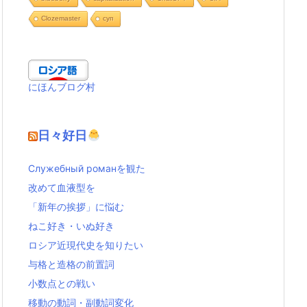
Clozemaster
cуп
にほんブログ村
日々好日
Служебный романを観た
改めて血液型を
「新年の挨拶」に悩む
ねこ好き・いぬ好き
ロシア近現代史を知りたい
与格と造格の前置詞
小数点との戦い
移動の動詞・副動詞変化