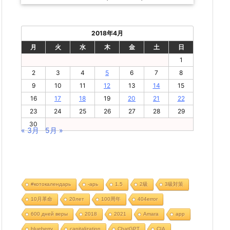
2018年4月
月
火
水
木
金
土
日
1
2
3
4
5
6
7
8
9
10
11
12
13
14
15
16
17
18
19
20
21
22
23
24
25
26
27
28
29
30
« 3月
5月 »
#котокалендарь
-арь
1.5
2級
3級対策
10月革命
20лет
100周年
404error
600 дней веры
2018
2021
Amara
app
blueberry
capitalization
ChatGPT
CIA