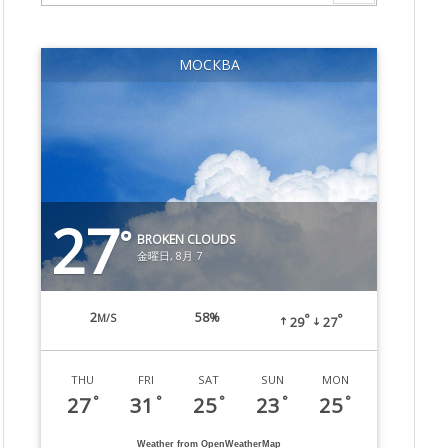
МОСКВА
27
°
BROKEN CLOUDS
金曜日, 8月 7
2
58%
M/S
°
°
29
27
THU
FRI
SAT
SUN
MON
27
31
25
23
25
°
°
°
°
°
Weather from OpenWeatherMap