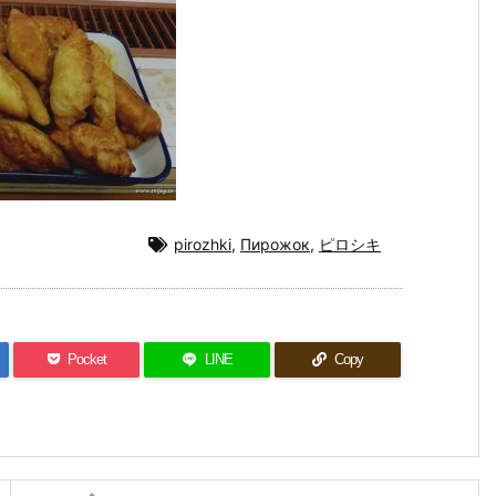
pirozhki
,
Пирожок
,
ピロシキ
Pocket
LINE
Copy