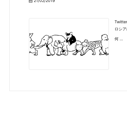
21/02/2019
Twi
ロシア
何 ...