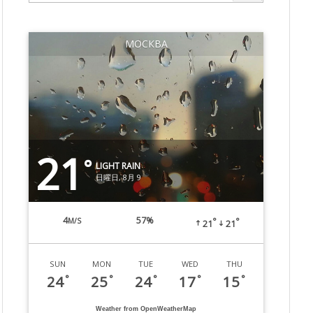
МОСКВА
21
°
LIGHT RAIN
日曜日, 8月 9
4
57%
M/S
°
°
21
21
SUN
MON
TUE
WED
THU
24
25
24
17
15
°
°
°
°
°
Weather from OpenWeatherMap