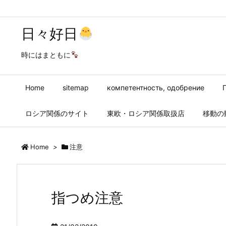
日々好日
時にはまともに
Home
sitemap
компетентность, одобрение
ロシア関係のサイト
東欧・ロシア関係取扱店
移動の
Home
>
注意
指つめ注意