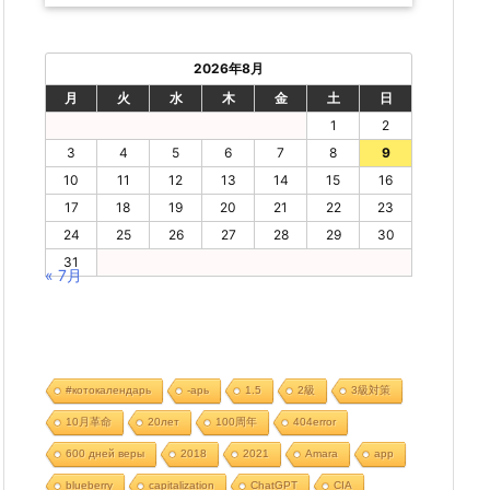
2026年8月
月
火
水
木
金
土
日
1
2
3
4
5
6
7
8
9
10
11
12
13
14
15
16
17
18
19
20
21
22
23
24
25
26
27
28
29
30
31
« 7月
#котокалендарь
-арь
1.5
2級
3級対策
10月革命
20лет
100周年
404error
600 дней веры
2018
2021
Amara
app
blueberry
capitalization
ChatGPT
CIA