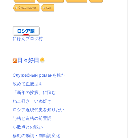
Clozemaster
cуп
にほんブログ村
日々好日
Служебный романを観た
改めて血液型を
「新年の挨拶」に悩む
ねこ好き・いぬ好き
ロシア近現代史を知りたい
与格と造格の前置詞
小数点との戦い
移動の動詞・副動詞変化