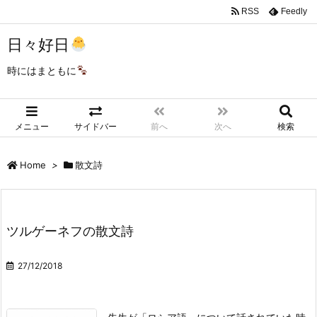
RSS
Feedly
日々好日
時にはまともに
メニュー
サイドバー
前へ
次へ
検索
Home
>
散文詩
ツルゲーネフの散文詩
27/12/2018