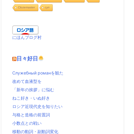
Clozemaster
cуп
にほんブログ村
日々好日
Служебный романを観た
改めて血液型を
「新年の挨拶」に悩む
ねこ好き・いぬ好き
ロシア近現代史を知りたい
与格と造格の前置詞
小数点との戦い
移動の動詞・副動詞変化