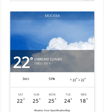
МОСКВА
22
°
OVERCAST CLOUDS
日曜日, 8月 9
3
53%
M/S
°
°
22
22
SAT
SUN
MON
TUE
WED
22
25
25
24
18
°
°
°
°
°
Weather from OpenWeatherMap