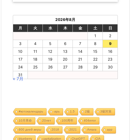
2026年8月
月
火
水
木
金
土
日
1
2
3
4
5
6
7
8
9
10
11
12
13
14
15
16
17
18
19
20
21
22
23
24
25
26
27
28
29
30
31
« 7月
#котокалендарь
-арь
1.5
2級
3級対策
10月革命
20лет
100周年
404error
600 дней веры
2018
2021
Amara
app
blueberry
capitalization
ChatGPT
CIA