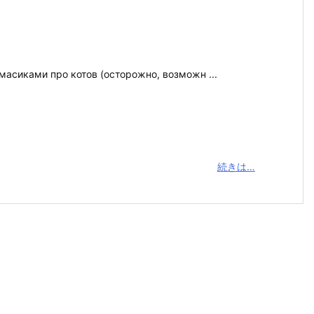
емасиками про котов (осторожно, возможн ...
続きは…