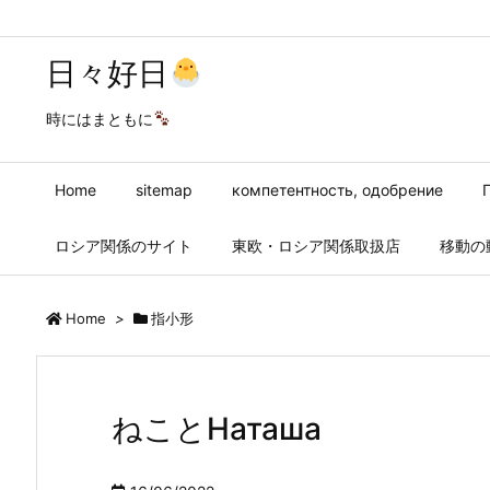
日々好日
時にはまともに
Home
sitemap
компетентность, одобрение
ロシア関係のサイト
東欧・ロシア関係取扱店
移動の
Home
>
指小形
ねことНаташа