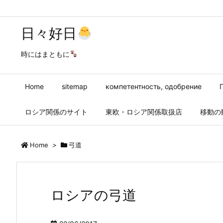
日々好日
時にはまともに
Home
sitemap
компетентность, одобрение
ロシア関係のサイト
東欧・ロシア関係取扱店
移動の
Home
>
弓道
ロシアの弓道