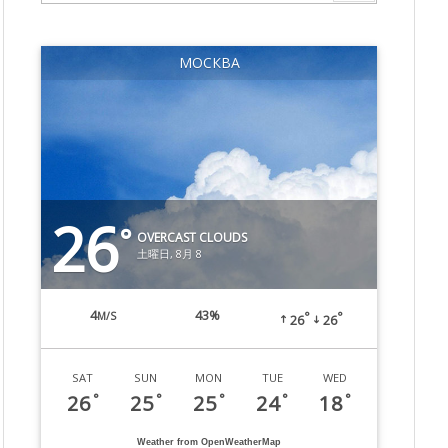
МОСКВА
26
°
OVERCAST CLOUDS
土曜日, 8月 8
4
43%
M/S
°
°
26
26
SAT
SUN
MON
TUE
WED
26
25
25
24
18
°
°
°
°
°
Weather from OpenWeatherMap