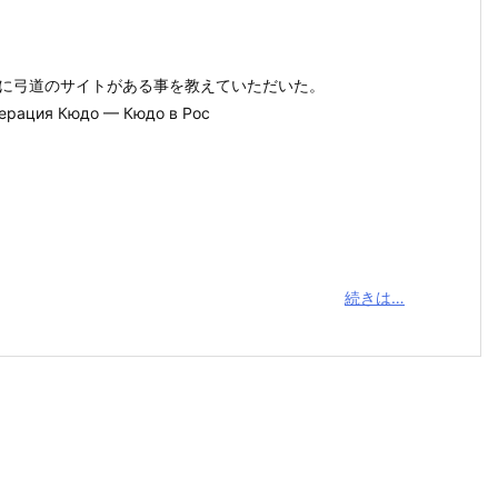
に弓道のサイトがある事を教えていただいた。
рация Кюдо — Кюдо в Рос
続きは…