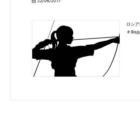
22/06/2017
ロシア
＃Феде