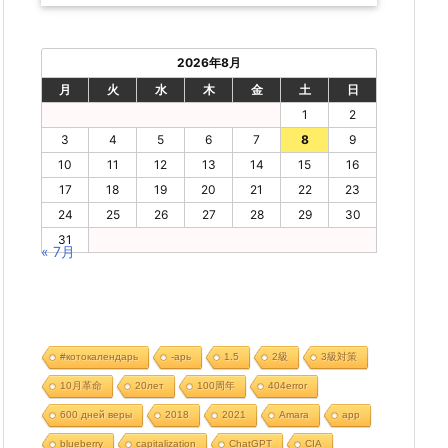
2026年8月
月
火
水
木
金
土
日
1
2
3
4
5
6
7
8
9
10
11
12
13
14
15
16
17
18
19
20
21
22
23
24
25
26
27
28
29
30
31
« 7月
#котокалендарь
-арь
1.5
2級
3級対策
10月革命
20лет
100周年
404error
600 дней веры
2018
2021
Amara
app
blueberry
capitalization
ChatGPT
CIA