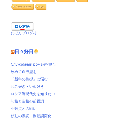
Clozemaster
cуп
にほんブログ村
日々好日
Служебный романを観た
改めて血液型を
「新年の挨拶」に悩む
ねこ好き・いぬ好き
ロシア近現代史を知りたい
与格と造格の前置詞
小数点との戦い
移動の動詞・副動詞変化