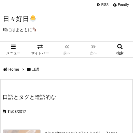
RSS
Feedly
日々好日
時にはまともに
メニュー
サイドバー
前へ
次へ
検索
Home
>
口語
口語とタグと造語的な
11/08/2017