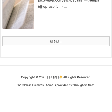
pic.twitter.com/ew7baJ1asY
— Лепра
(@leprasorium) ...
続きは…
Copyright ©
2026
日々好日
All Rights Reserved.
WordPress Luxeritas Theme is provided by "
Thought is free
".