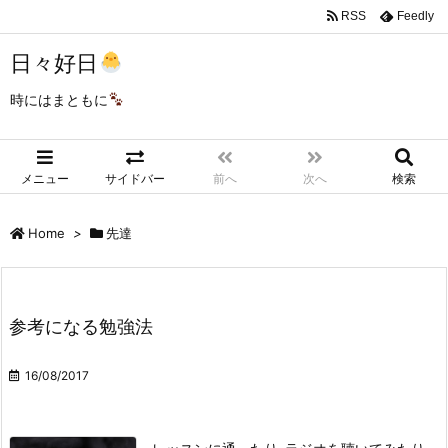
RSS
Feedly
日々好日
時にはまともに
メニュー
サイドバー
前へ
次へ
検索
Home
>
先達
参考になる勉強法
16/08/2017