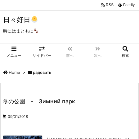
RSS
Feedly
日々好日
時にはまともに
メニュー
サイドバー
前へ
次へ
検索
Home
>
радовать
冬の公園 - Зимний парк
09/01/2018