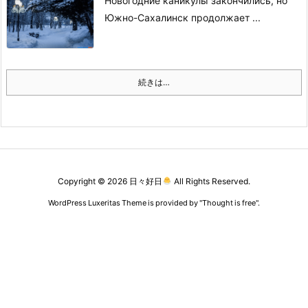
Новогодние каникулы закончились, но
Южно-Сахалинск продолжает ...
続きは…
Copyright ©
2026
日々好日
All Rights Reserved.
WordPress Luxeritas Theme is provided by "
Thought is free
".