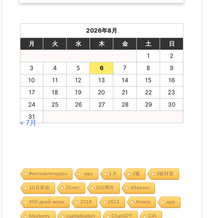
2026年8月
月
火
水
木
金
土
日
1
2
3
4
5
6
7
8
9
10
11
12
13
14
15
16
17
18
19
20
21
22
23
24
25
26
27
28
29
30
31
« 7月
#котокалендарь
-арь
1.5
2級
3級対策
10月革命
20лет
100周年
404error
600 дней веры
2018
2021
Amara
app
blueberry
capitalization
ChatGPT
CIA