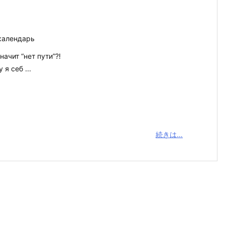
календарь
начит “нет пути”?!
 я себ ...
続きは…