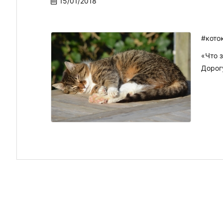
15/01/2018
#кото
«Что з
Дорогу