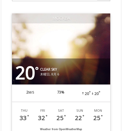
МОСКВА
20
°
CLEAR SKY
木曜日, 8月 6
2
73%
M/S
°
°
20
20
THU
FRI
SAT
SUN
MON
33
32
25
22
25
°
°
°
°
°
Weather from OpenWeatherMap