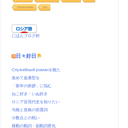
Clozemaster
cуп
にほんブログ村
日々好日
Служебный романを観た
改めて血液型を
「新年の挨拶」に悩む
ねこ好き・いぬ好き
ロシア近現代史を知りたい
与格と造格の前置詞
小数点との戦い
移動の動詞・副動詞変化