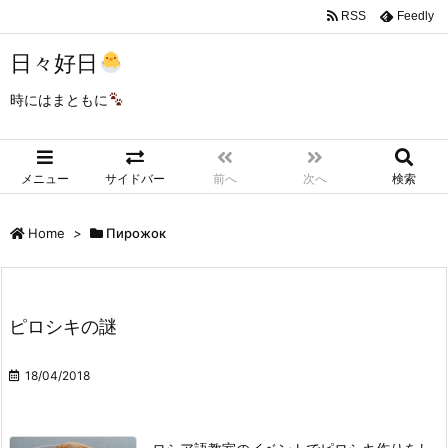
RSS
Feedly
日々好日
時にはまともに
メニュー
サイドバー
前へ
次へ
検索
Home
>
Пирожок
ピロシキの謎
18/04/2018