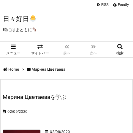
RSS
Feedly
日々好日
時にはまともに
メニュー
サイドバー
前へ
次へ
検索
Home
>
Марина Цветаева
Марина Цветаеваを学ぶ
02/09/2020
02/09/2020