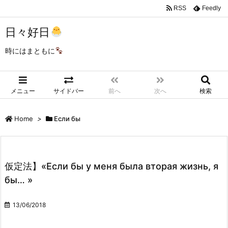
RSS
Feedly
日々好日
時にはまともに
メニュー
サイドバー
前へ
次へ
検索
Home
>
Если бы
仮定法】«Если бы у меня была вторая жизнь, я
бы… »
13/06/2018