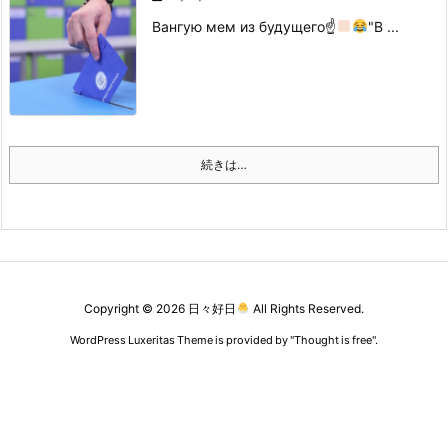
Вангую мем из будущего☝
"В ...
続きは…
Copyright ©
2026
日々好日
All Rights Reserved.
WordPress Luxeritas Theme is provided by "
Thought is free
".