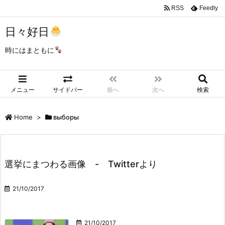
RSS
Feedly
日々好日
時にはまともに
メニュー
サイドバー
前へ
次へ
検索
Home
>
выборы
選挙にまつわる画像 - Twitterより
21/10/2017
21/10/2017