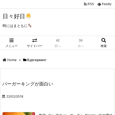
RSS
Feedly
日々好日
時にはまともに
メニュー
サイドバー
前へ
次へ
検索
Home
>
Бургеркинг
バーガーキングが面白い
22/02/2018