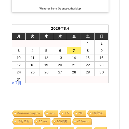
Weather from OpenWeatherMap
2026年8月
月
火
水
木
金
土
日
1
2
3
4
5
6
7
8
9
10
11
12
13
14
15
16
17
18
19
20
21
22
23
24
25
26
27
28
29
30
31
« 7月
#котокалендарь
-арь
1.5
2級
3級対策
10月革命
20лет
100周年
404error