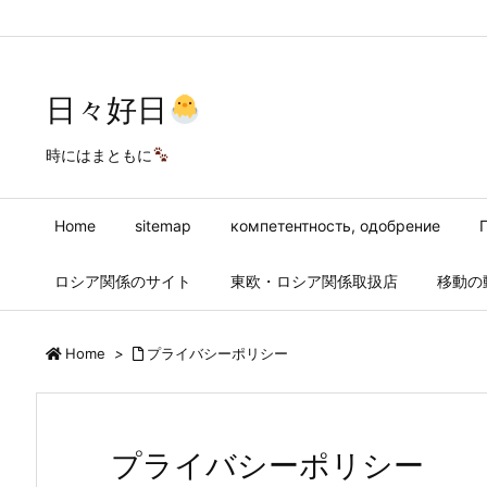
Warning
: Trying to access array offset on false in
/home/ss257874/s
日々好日
時にはまともに
Home
sitemap
компетентность, одобрение
ロシア関係のサイト
東欧・ロシア関係取扱店
移動の
Home
>
プライバシーポリシー
プライバシーポリシー