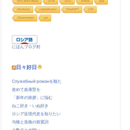
600 дней веры
2018
2021
Amara
app
blueberry
capitalization
ChatGPT
CIA
Clozemaster
cуп
にほんブログ村
日々好日
Служебный романを観た
改めて血液型を
「新年の挨拶」に悩む
ねこ好き・いぬ好き
ロシア近現代史を知りたい
与格と造格の前置詞
小数点との戦い