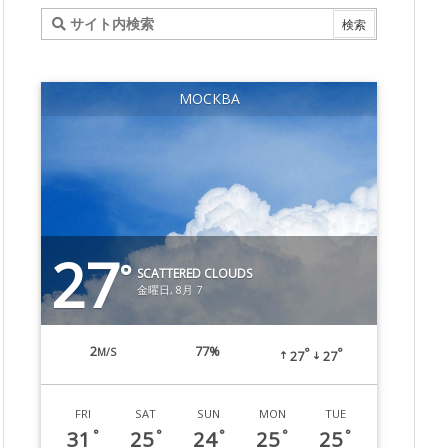
МОСКВА
27
°
SCATTERED CLOUDS
金曜日, 8月 7
2
77%
M/S
°
°
27
27
FRI
SAT
SUN
MON
TUE
31
25
24
25
25
°
°
°
°
°