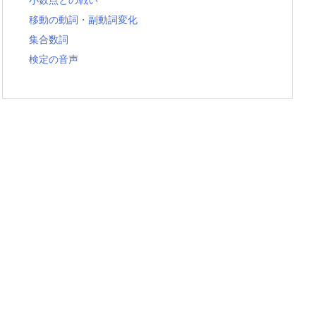
移動の動詞・副動詞変化
集合数詞
検定の音声