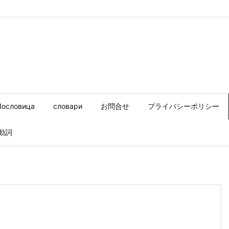
nijeg.co/public_html/wp-content/themes/luxeritas/inc/json-ld.
Пословица
словари
お問合せ
プライバシーポリシー
動詞