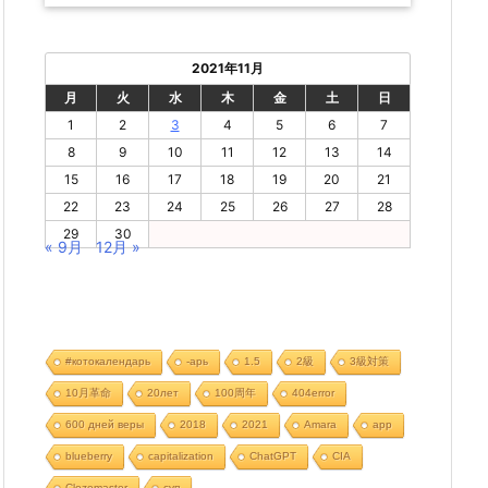
2021年11月
月
火
水
木
金
土
日
1
2
3
4
5
6
7
8
9
10
11
12
13
14
15
16
17
18
19
20
21
22
23
24
25
26
27
28
29
30
« 9月
12月 »
#котокалендарь
-арь
1.5
2級
3級対策
10月革命
20лет
100周年
404error
600 дней веры
2018
2021
Amara
app
blueberry
capitalization
ChatGPT
CIA
Clozemaster
cуп