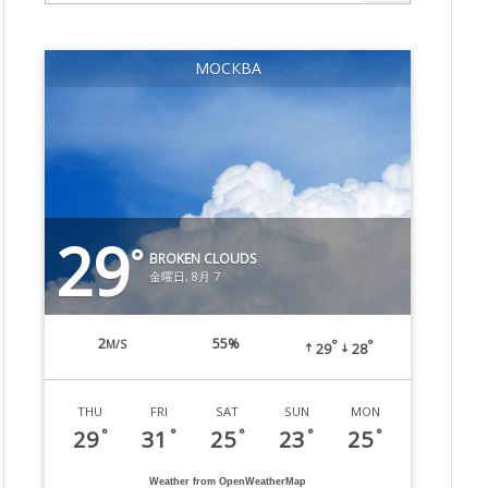
МОСКВА
29
°
BROKEN CLOUDS
金曜日, 8月 7
2
55%
M/S
°
°
29
28
THU
FRI
SAT
SUN
MON
29
31
25
23
25
°
°
°
°
°
Weather from OpenWeatherMap