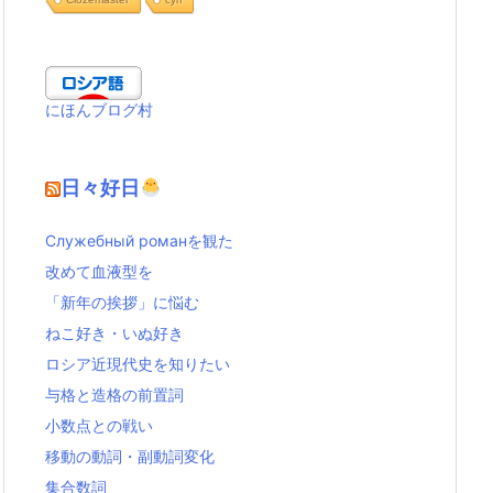
にほんブログ村
日々好日
Служебный романを観た
改めて血液型を
「新年の挨拶」に悩む
ねこ好き・いぬ好き
ロシア近現代史を知りたい
与格と造格の前置詞
小数点との戦い
移動の動詞・副動詞変化
集合数詞