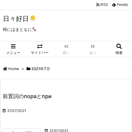
RSS
Feedly
日々好日
時にはまともに
メニュー
サイドバー
前へ
次へ
検索
Home
>
2021年7月
前置詞のпораとпри
21/07/2021
21/07/2021